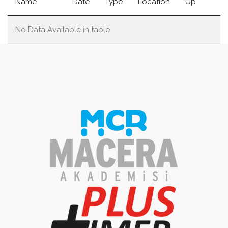
Name
Date
Type
Location
Up
No Data Available in table
Kemaliye Kültür ve Kalkınma Vakfı
Kemaliye Kültür ve Kalkınma Vakfı
https://www.kemav.org.tr
+90 533 5510573