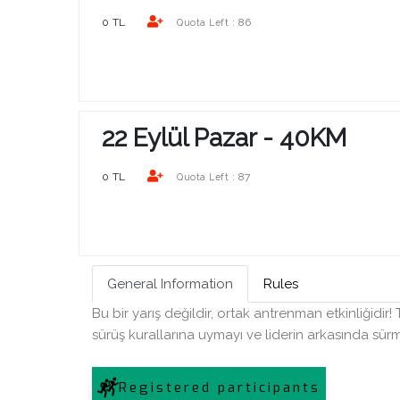
0 TL
86
Quota Left :
22 Eylül Pazar - 40KM
0 TL
87
Quota Left :
Bosphorun Quarter Marathon B
2026
Kuruçeşme - Bebek
18 Ekim 20
General Information
Rules
Bu bir yarış değildir, ortak antrenman etkinliğidir!
Bosphorun Quarter Marathon Sportst
sürüş kurallarına uymayı ve liderin arkasında sür
Sports Event Agency tarafından orga
edilmektedir. Burada kendisi “Organiza
olarak adlandırılmıştır. Organizasyonda P
Registered participants