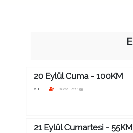
E
20 Eylül Cuma - 100KM
0 TL
95
Quota Left :
21 Eylül Cumartesi - 55KM