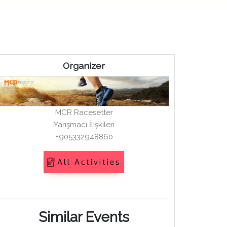
Organizer
MCR Racesetter
Yarışmacı İlişkileri
+905332948860
All Activities
Similar Events