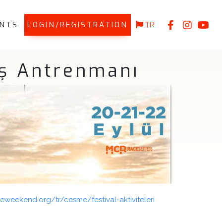
NTS
LOGIN/REGISTRATION
TR
üş Antrenmanı
eweekend.org/tr/cesme/festival-aktiviteleri