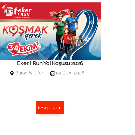
Eker I Run Yol Koşusu 2026
Bosphor
Bursa-Nilüfer
04 Ekim 2026
Kuruçe
Explore
Bosphoru
Sports E
edilmekt
olarak adl