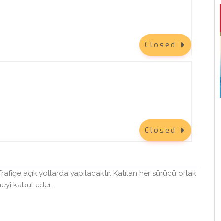
Closed
ebek
Anadolu Sigorta Bir Adım Daha
Haliç - Balat
20 Eylül 2026
Closed
26
Anadolu Sigorta Bir Adım Daha — Katılım
 Trafiğe açık yollarda yapılacaktır. Katılan her sürücü ortak
ouch
Şartları Anadolu Sigorta Bir Adım Daha,
meyi kabul eder.
nize
Anadolu Sigorta tarafından organize
tör”
edilmektedir. Burada kendisi “Organizatör”
lus ..
olarak adlandırılm..