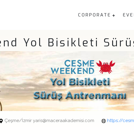
CORPORATE
EVE
d Yol Bisikleti Sür
Çeşme/İzmir yaris@maceraakademisi.com
https://cesm