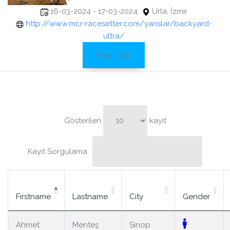
16-03-2024 - 17-03-2024
Urla, İzmir
http://www.mcr-racesetter.com/yarislar/backyard-
ultra/
Sign Up
Gösterilen
kayıt
Kayıt Sorgulama:
Firstname
Lastname
City
Gender
Ahmet
Menteş
Sinop