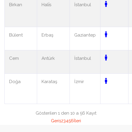
Birkan
Hali̇s
İstanbul
Bülent
Erbaş
Gaziantep
Cem
Arıtürk
İstanbul
Doğa
Karataş
İzmir
Gösterilen 1 den 10 a 56 Kayıt
Geri
1
2
3
4
5
6
İleri