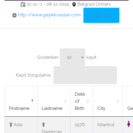
30-11--1 - 08-12-2019
Belgrad Ormanı
http://www.geyikkosulari.com
Sign Up
Gösterilen
kayıt
Kayıt Sorgulama:
Date
of
Firstname
Lastname
Birth
City
Ge
Ada
1976
İstanbul
Demircan