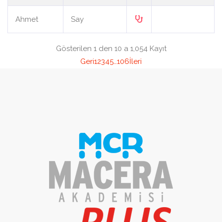
Ahmet
Say
Gösterilen 1 den 10 a 1,054 Kayıt
Geri
1
2
3
4
5
…
106
İleri