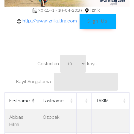
30-11--1 - 19-04-2019
İznik
http://www.iznikultra.com
Sign Up
Gösterilen
kayıt
Kayıt Sorgulama:
Firstname
Lastname
TAKIM
Abbas
Özocak
Hi̇lmi̇