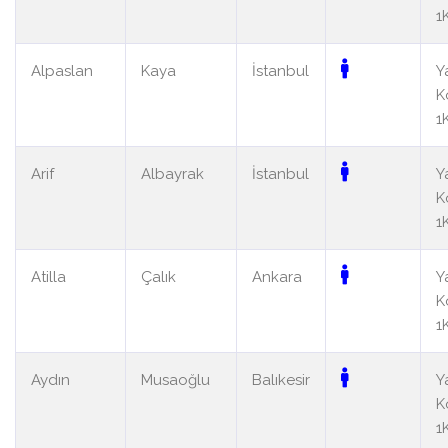
1
Alpaslan
Kaya
İstanbul
Y
K
1
Arif
Albayrak
İstanbul
Y
K
1
Atilla
Çalık
Ankara
Y
K
1
Aydın
Musaoğlu
Balıkesir
Y
K
1