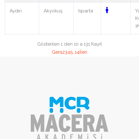
Aydın
Akyokuş
Isparta
Y
K
1
Gösterilen 1 den 10 a 131 Kayıt
Geri
1
2
3
4
5
…
14
İleri