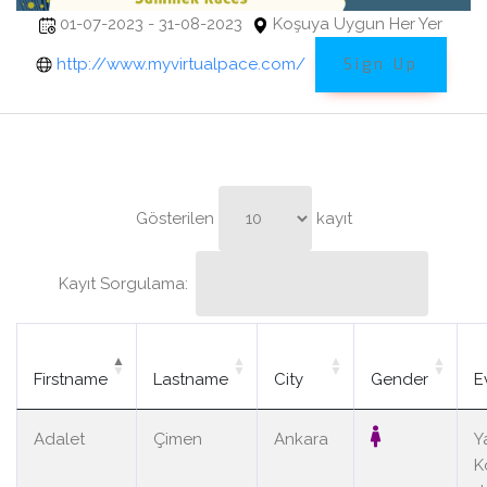
01-07-2023 - 31-08-2023
Koşuya Uygun Her Yer
http://www.myvirtualpace.com/
Sign Up
Gösterilen
kayıt
Kayıt Sorgulama:
Firstname
Lastname
City
Gender
E
Adalet
Çimen
Ankara
Y
K