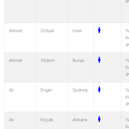
1
Ahmet
Öztürk
İzmir
Y
K
1
Ahmet
Yildirim
Bursa
Y
K
1
Ali
Engin
Sydney
Y
K
1
Ali
Koçak
Ankara
Y
K