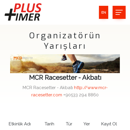
EN
Organizatörün
Yarışları
MCR Racesetter - Akbatı
MCR Racesetter - Akbatı
http://www.mcr-
racesetter.com
+90533 294 8860
Etkinlik Adı
Tarih
Tür
Yer
Kayıt Ol