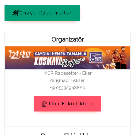
Onaylı Katılımcılar
Organizatör
MCR Racesetter - Eker
Yarışmacı İlişkileri
+9 05332948860
Tüm Etkinlikleri