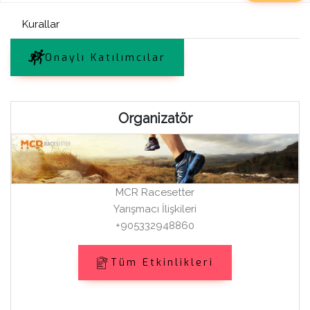
Kurallar
Onaylı Katılımcılar
Organizatör
MCR Racesetter
Yarışmacı İlişkileri
+905332948860
Tüm Etkinlikleri