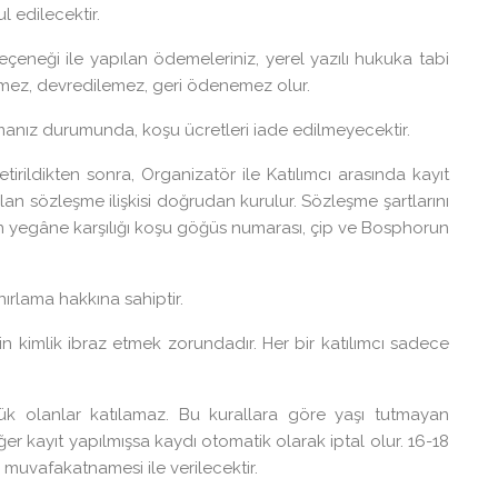
l edilecektir.
çeneği ile yapılan ödemeleriniz, yerel yazılı hukuka tabi
emez, devredilemez, geri ödenemez olur.
manız durumunda, koşu ücretleri iade edilmeyecektir.
irildikten sonra, Organizatör ile Katılımcı arasında kayıt
lan sözleşme ilişkisi doğrudan kurulur. Sözleşme şartlarını
tinin yegâne karşılığı koşu göğüs numarası, çip ve Bosphorun
nırlama hakkına sahiptir.
için kimlik ibraz etmek zorundadır. Her bir katılımcı sadece
k olanlar katılamaz. Bu kurallara göre yaşı tutmayan
 eğer kayıt yapılmışsa kaydı otomatik olarak iptal olur. 16-18
le muvafakatnamesi ile verilecektir.