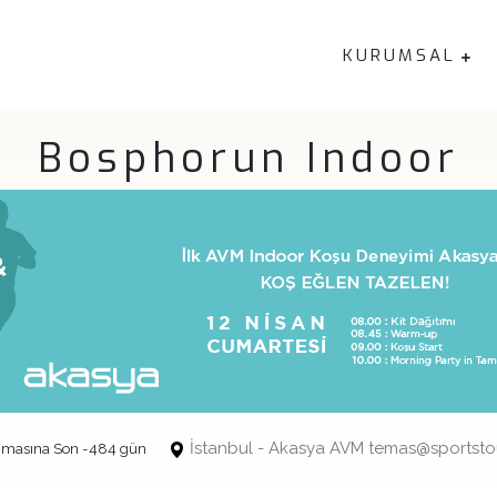
KURUMSAL
Bosphorun Indoor
İstanbul - Akasya AVM temas@sportsto
nmasına Son -484 gün