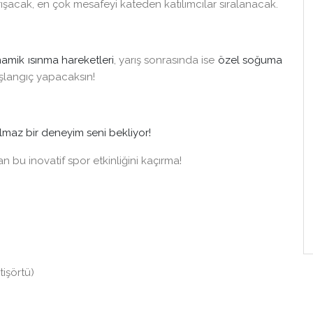
ebek
Anadolu Sigorta Bir Adım Daha
şacak, en çok mesafeyi kateden katılımcılar sıralanacak.
Haliç - Balat
20 Eylül 2026
26
namik ısınma hareketleri
, yarış sonrasında ise
özel soğuma
langıç yapacaksın!
Keşfet
ouch
nize
lmaz bir deneyim seni bekliyor!
tör”
 Plus
 bu inovatif spor etkinliğini kaçırma!
tişörtü)