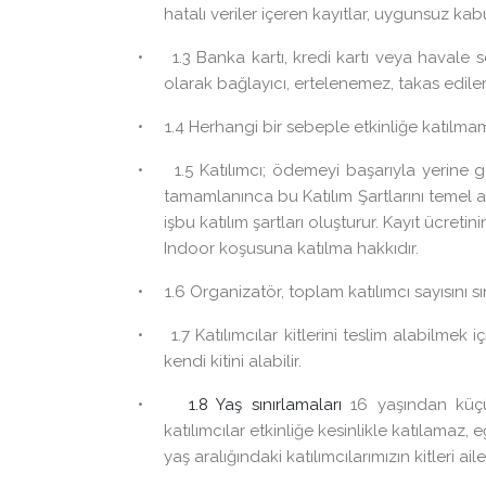
hatalı veriler içeren kayıtlar, uygunsuz kabu
• 1.3 Banka kartı, kredi kartı veya havale se
olarak bağlayıcı, ertelenemez, takas edil
• 1.4 Herhangi bir sebeple etkinliğe katılma
• 1.5 Katılımcı; ödemeyi başarıyla yerine get
tamamlanınca bu Katılım Şartlarını temel a
işbu katılım şartları oluşturur. Kayıt ücre
Indoor koşusuna katılma hakkıdır.
• 1.6 Organizatör, toplam katılımcı sayısını sı
• 1.7 Katılımcılar kitlerini teslim alabilmek 
kendi kitini alabilir.
•
1.8 Yaş sınırlamaları
16 yaşından küçü
katılımcılar etkinliğe kesinlikle katılamaz,
yaş aralığındaki katılımcılarımızın kitleri ai