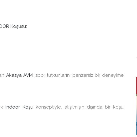
DOOR Koşusu:
lan
Akasya AVM
, spor tutkunlarını benzersiz bir deneyime
cek
Indoor Koşu
konseptiyle, alışılmışın dışında bir koşu