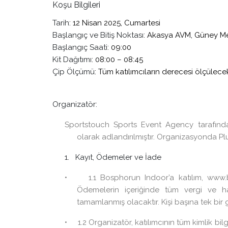
Koşu Bilgileri
Tarih
: 12 Nisan 2025, Cumartesi
Başlangıç ve Bitiş Noktası
: Akasya AVM, Güney M
Başlangıç Saati
: 09:00
Kit Dağıtımı
: 08:00 – 08:45
Çip Ölçümü
: Tüm katılımcıların derecesi ölçülecek
Organizatör:
Sportstouch Sports Event Agency tarafında
olarak adlandırılmıştır. Organizasyonda Plus
1. Kayıt, Ödemeler ve İade
• 1.1 Bosphorun Indoor’a katılım, www.bosp
Ödemelerin içeriğinde tüm vergi ve ha
tamamlanmış olacaktır. Kişi başına tek bir gi
• 1.2 Organizatör, katılımcının tüm kimlik bilg