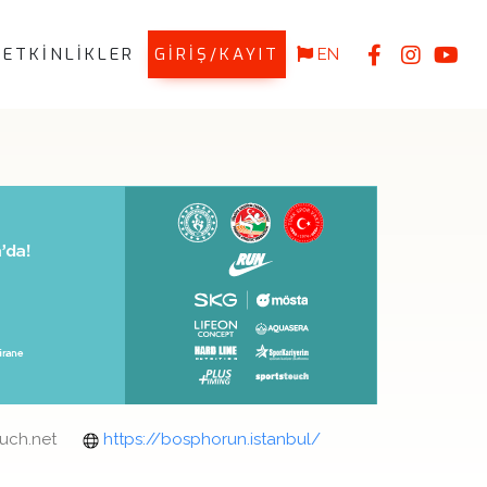
ETKİNLİKLER
GİRİŞ/KAYIT
EN
uch.net
https://bosphorun.istanbul/