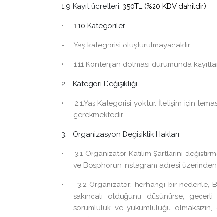
1.9 Kayıt ücretleri
:
350TL (%20 KDV dahildir)
• 1
.10 Kategoriler
- Yaş kategorisi oluşturulmayacaktır.
• 1.11 Kontenjan dolması durumunda kayıtlar
2. Kategori Değişikliği
• 2.1.Yaş Kategorisi yoktur. İletişim için tema
gerekmektedir
3. Organizasyon Değişiklik Hakları
• 3.1 Organizatör Katılım Şartlarını değiştirm
ve Bosphorun Instagram adresi üzerinden 
• 3.2 Organizatör; herhangi bir nedenle, B
sakıncalı olduğunu düşünürse; geçerl
sorumluluk ve yükümlülüğü olmaksızın, e