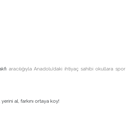
akfı
aracılığıyla Anadolu’daki ihtiyaç sahibi okullara spor
erini al, farkını ortaya koy!