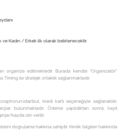
eydanı
 ve Kadın / Erkek ilk olarak belirlenecektir.
n organize edilmektedir. Burada kendisi “Organizatör”
 Timing ile stratejik ortaklık sağlanmaktadır.
horun.istanbul, kredi kartı seçeneğiyle sağlanabilir.
rçlar bulunmaktadır. Ödeme yapıldıktan sonra, kayıt
rişe/kayda izin verilir.
ilerini doğrulama hakkına sahiptir. Kimlik bilgileri hakkında