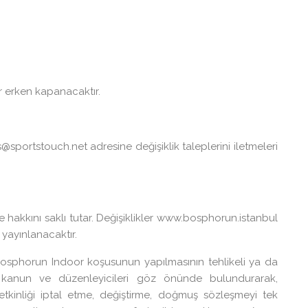
 erken kapanacaktır.
s@sportstouch.net adresine değişiklik taleplerini iletmeleri
e hakkını saklı tutar. Değişiklikler www.bosphorun.istanbul
yayınlanacaktır.
osphorun Indoor koşusunun yapılmasının tehlikeli ya da
i kanun ve düzenleyicileri göz önünde bulundurarak,
tkinliği iptal etme, değiştirme, doğmuş sözleşmeyi tek