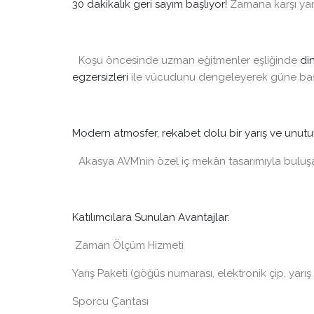
Bosphorun Quarter Marathon B
30 dakikalık geri sayım başlıyor!
Zamana karşı yarı
2026
Kuruçeşme - Bebek
18 Ekim 20
Koşu öncesinde uzman eğitmenler eşliğinde
di
egzersizleri
ile vücudunu dengeleyerek güne baş
Bosphorun Quarter Marathon Sportst
Sports Event Agency tarafından orga
Modern atmosfer, rekabet dolu bir yarış ve unutu
edilmektedir. Burada kendisi “Organiza
olarak adlandırılmıştır. Organizasyonda
Akasya AVM’nin özel iç mekân tasarımıyla buluşan
Timing ile..
Keşfet
Katılımcılara Sunulan Avantajlar:
Zaman Ölçüm Hizmeti
Yarış Paketi (göğüs numarası, elektronik çip, yarış 
Sporcu Çantası