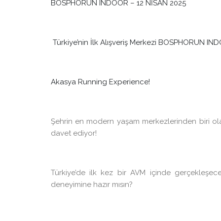
BOSPHORUN INDOOR – 12 NİSAN 2025
Türkiye’nin İlk Alışveriş Merkezi BOSPHORUN IN
Akasya Running Experience!
Şehrin en modern yaşam merkezlerinden biri o
davet ediyor!
Türkiye’de ilk kez bir AVM içinde gerçekleşe
deneyimine hazır mısın?