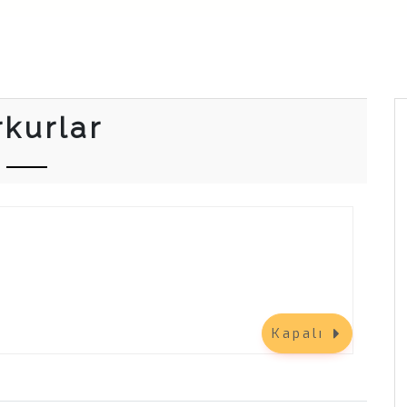
rkurlar
Kapalı