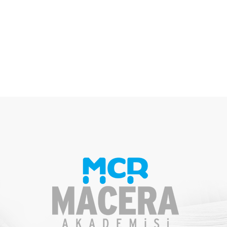
Timing ile..
Keşfet