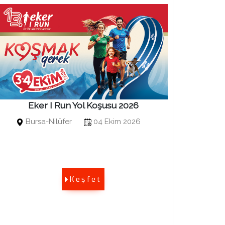
Eker I Run Yol Koşusu 2026
Bosphor
Bursa-Nilüfer
04 Ekim 2026
Kuruçe
Keşfet
Bosphoru
Sports E
edilmekt
olarak ad