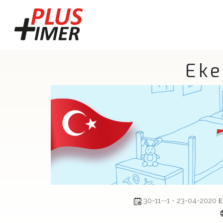
Eke
30-11--1 - 23-04-2020
E