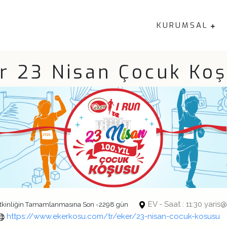
KURUMSAL
r 23 Nisan Çocuk Ko
EV - Saat : 11:30 yar
tkinliğin Tamamlanmasına Son -2298 gün
https://www.ekerkosu.com/tr/eker/23-nisan-cocuk-kosusu