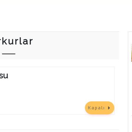
rkurlar
su
Kapalı