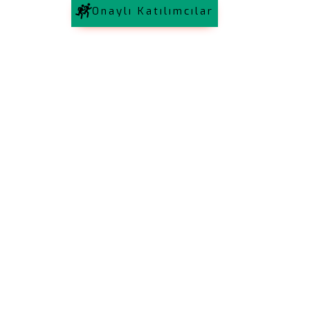
Onaylı Katılımcılar
Bosphorun Quarter Marathon B
2026
Kuruçeşme - Bebek
18 Ekim 20
Bosphorun Quarter Marathon Sportst
Sports Event Agency tarafından orga
edilmektedir. Burada kendisi “Organiza
olarak adlandırılmıştır. Organizasyonda