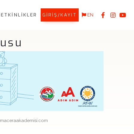
ETKİNLİKLER
GİRİŞ/KAYIT
EN
şusu
is@maceraakademisi.com