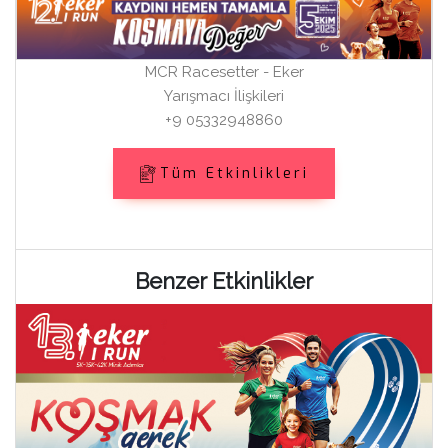
MCR Racesetter - Eker
Yarışmacı İlişkileri
+9 05332948860
Tüm Etkinlikleri
Benzer Etkinlikler