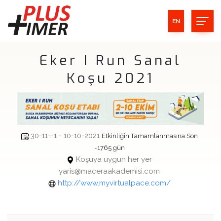
EN
Eker I Run Sanal
Koşu 2021
30-11--1 - 10-10-2021
Etkinliğin Tamamlanmasına Son
-1765 gün
Koşuya uygun her yer
yaris@maceraakademisi.com
http://www.myvirtualpace.com/