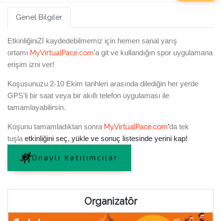
Genel Bilgiler
EtkinliğiniZİ kaydedebilmemiz için hemen sanal yarış
M
yV
irtualPace.com
ortamı
'a git ve kullandığın spor uygulamana
erişim izni ver!
Koşusunuzu 2-10 Ekim tarihleri arasında dilediğin her yerde
GPS'li bir saat veya bir akıllı telefon uygulaması ile
tamamlayabilirsin.
Koşunu tamamladıktan sonra
M
yV
irtualPace.com
’
da
tek
tuşla
etkinliğini seç, yükle
ve sonuç listesinde yerini kap!
Onaylı Katılımcılar
Organizatör