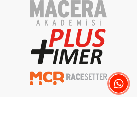
Gizlilik Politikası
Aydınlatma Metni
Teslimat ve İade
Copyright © 2023 - Macera Akademisi - Tüm Hakları Saklıdır.
Renkli Kare Web Tasarım