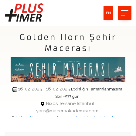
EN
Golden Horn Şehir
Macerası
16-02-2025 - 16-02-2025
Etkinliğin Tamamlanmasına
Son -537 gün
Rixos Tersane İstanbul
yaris@maceraakademisi.com
https://mcr-racesetter.com/yarislar/golden-horn-
sehir-macerasi/