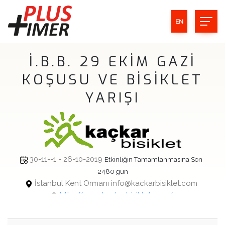
EN
İ.B.B. 29 EKİM GAZİ
KOŞUSU VE BİSİKLET
YARIŞI
30-11--1 - 26-10-2019
Etkinliğin Tamamlanmasına Son
-2480 gün
İstanbul Kent Ormanı info@kackarbisiklet.com
http://www.kackarbisiklet.com/