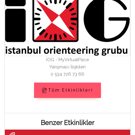
İOG - MyVirtualPace
Yarışmacı İlişkileri
0 534 726 73 66
Tüm Etkinlikleri
Benzer Etkinlikler