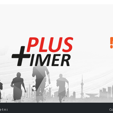
etni
Co