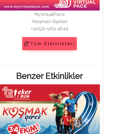
MyVirtualPace
Yarışmacı İlişkileri
+90530 969 4649
Tüm Etkinlikleri
Benzer Etkinlikler