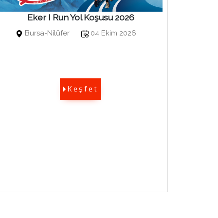
Eker I Run Yol Koşusu 2026
Bosphor
Bursa-Nilüfer
04 Ekim 2026
Kuruçe
Keşfet
Bosphoru
Sports E
edilmekt
olarak ad