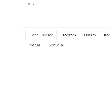
0 TL
Bosphorun Quarter Marathon B
2026
Kuruçeşme - Bebek
18 Ekim 20
Genel Bilgiler
Program
Ulaşım
Ko
Notlar
Sonuçlar
Bosphorun Quarter Marathon Sportst
Sports Event Agency tarafından orga
edilmektedir. Burada kendisi “Organiza
olarak adlandırılmıştır. Organizasyonda
Timing ile..
Keşfet