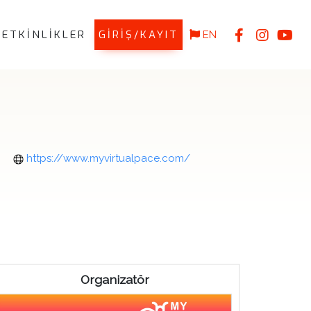
ETKİNLİKLER
GİRİŞ/KAYIT
EN
https://www.myvirtualpace.com/
Organizatör