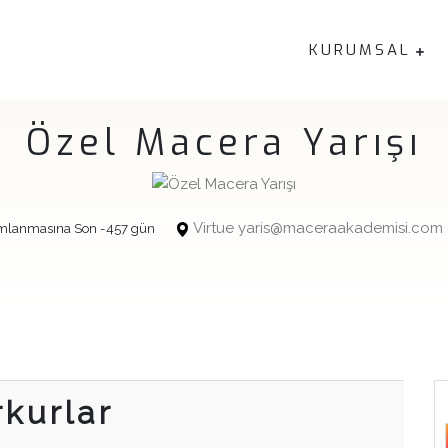
KURUMSAL
Özel Macera Yarışı
Virtue yaris@maceraakademisi.com
amlanmasına Son -457 gün
rkurlar