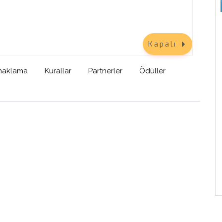
ebek
Anadolu Sigorta Bir Adım Daha
Haliç - Balat
20 Eylül 2026
Kapalı
26
naklama
Kurallar
Partnerler
Ödüller
Keşfet
ouch
nize
tör”
 Plus