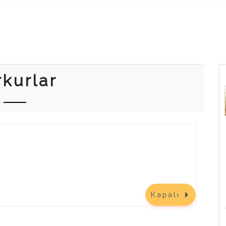
rkurlar
Kapalı