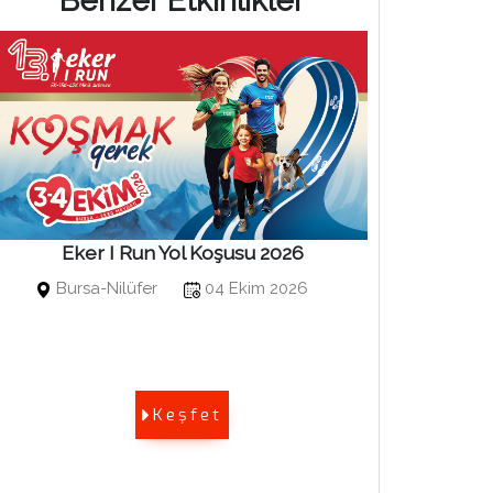
Benzer Etkinlikler
Eker I Run Yol Koşusu 2026
Bosphor
Bursa-Nilüfer
04 Ekim 2026
Kuruçe
Keşfet
Bosphoru
Sports E
edilmekt