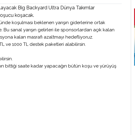
layacak Big Backyard Ultra Dünya Takımlar
koşucu koşacak.
tünde koşulması beklenen yarışın giderlerine ortak
 Bu sanal yarışın gelirleri ile sponsorlardan açık kalan
syona kalan masrafı azaltmayı hedefliyoruz.
 TL ve 1000 TL destek paketleri alabilirsin.
lirsin.
ışın bittiği saate kadar yapacağın bütün koşu ve yürüyüş
ebek
Anadolu Sigorta Bir Adım Daha
Haliç - Balat
20 Eylül 2026
26
Keşfet
ouch
nize
tör”