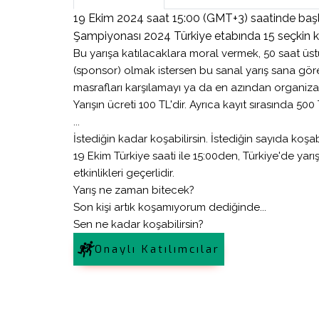
19 Ekim 2024 saat 15:00 (GMT+3) saatinde baş
Şampiyonası 2024 Türkiye etabında 15 seçkin 
Bu yarışa katılacaklara moral vermek, 50 saat üs
(sponsor) olmak istersen bu sanal yarış sana göre.
masrafları karşılamayı ya da en azından organiza
Yarışın ücreti 100 TL'dir. Ayrıca kayıt sırasında 500
...
İstediğin kadar koşabilirsin. İstediğin sayıda koşabi
19 Ekim Türkiye saati ile 15:00den, Türkiye'de yar
Bosphorun Quarter Marathon B
etkinlikleri geçerlidir.
2026
Yarış ne zaman bitecek?
Kuruçeşme - Bebek
18 Ekim 20
Son kişi artık koşamıyorum dediğinde...
Sen ne kadar koşabilirsin?
Onaylı Katılımcılar
Bosphorun Quarter Marathon Sportst
Sports Event Agency tarafından orga
edilmektedir. Burada kendisi “Organiza