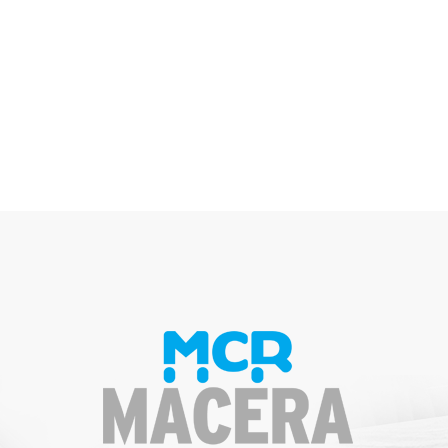
olarak adlandırılmıştır. Organizasyonda
Timing ile..
Keşfet