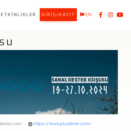
ETKİNLİKLER
GİRİŞ/KAYIT
EN
su
emisi.com
https://www.plustimer.com/