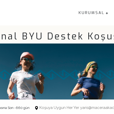
KURUMSAL
anal BYU Destek Koşu
Koşuya Uygun Her Yer yaris@maceraakad
asına Son -660 gün