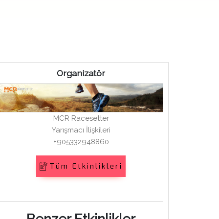
Organizatör
MCR Racesetter
Yarışmacı İlişkileri
+905332948860
Tüm Etkinlikleri