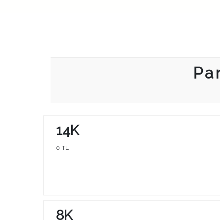
Pa
14K
0 TL
8K