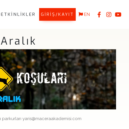
ETKİNLİKLER
GİRİŞ/KAYIT
EN
Aralık
ı parkurları yaris@maceraakademisi.com