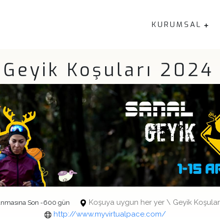
KURUMSAL
 Geyik Koşuları 2024 
Koşuya uygun her yer \ Geyik Koşular
anmasına Son -600 gün
http://www.myvirtualpace.com/