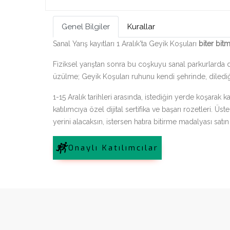
Timing ile..
Genel Bilgiler
Kurallar
Keşfet
Sanal Yarış kayıtları 1 Aralık'ta Geyik Koşuları
biter bit
Fiziksel yarıştan sonra bu coşkuyu sanal parkurlarda d
üzülme; Geyik Koşuları ruhunu kendi şehrinde, diledi
1-15 Aralık tarihleri arasında, istediğin yerde koşarak k
katılımcıya özel dijital sertifika ve başarı rozetleri. Ü
yerini alacaksın, istersen hatıra bitirme madalyası satın
Onaylı Katılımcılar