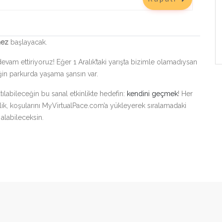
mez
başlayacak.
evam ettiriyoruz! Eğer 1 Aralık’taki yarışta bizimle olamadıysan
ğin parkurda yaşama şansın var.
atılabileceğin bu sanal etkinlikte hedefin:
kendini geçmek
! Her
stelik, koşularını MyVirtualPace.com’a yükleyerek sıralamadaki
 alabileceksin.