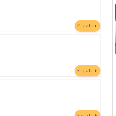
Kapalı
ebek
Anadolu Sigorta Bir Adım Daha
Haliç - Balat
20 Eylül 2026
Kapalı
26
Keşfet
ouch
nize
tör”
 Plus
Kapalı