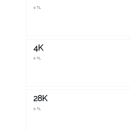
0 TL
4K
0 TL
Bosphorun Quarter Marathon B
2026
Kuruçeşme - Bebek
18 Ekim 20
28K
Bosphorun Quarter Marathon Sportst
0 TL
Sports Event Agency tarafından orga
edilmektedir. Burada kendisi “Organiza
olarak adlandırılmıştır. Organizasyonda