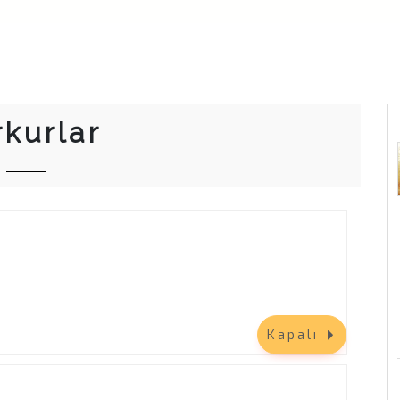
rkurlar
Kapalı