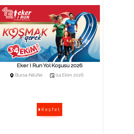
Eker I Run Yol Koşusu 2026
Bosphor
Bursa-Nilüfer
04 Ekim 2026
Kuruçe
Keşfet
Bosphoru
Sports E
edilmekt
olarak ad