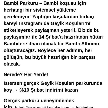
Bambi Parkuru
–
Bambi koşusu için
herhangi bir sistemsel yükleme
gerekmiyor. Yaptığın koşulardan birkaç
kareyi Instagram’da Geyik Koşuları’nı
etiketleyerek paylaşman yeterli. Biz de bu
paylaşımlar ile 14 Şubat'a hazırlanan bütün
Bambilere ilhan olacak bir Bambi Albümü
oluşturacağız. Böylece her adımın, her
gülüşün, bu büyük hazırlığın bir parçası
olacak.
Nerede?
Her Yerde!
İstersen gerçek Geyik Koşuları parkurunda
koş → %10 Şubat indirimi kazan
Gerçek parkuru deneyimlemek
için,
https://www.geyikkosulari.com/
adresinden