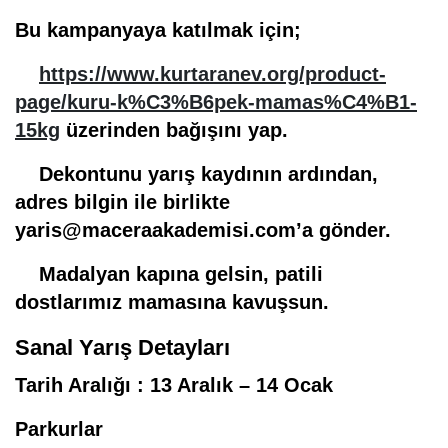
Bu kampanyaya katılmak için;
https://www.kurtaranev.org/product-
page/kuru-k%C3%B6pek-mamas%C4%B1-
15kg
üzerinden bağışını yap.
Dekontunu yarış kaydının ardından,
adres bilgin ile birlikte
yaris@maceraakademisi.com’a gönder.
Madalyan kapına gelsin, patili
dostlarımız mamasına kavuşsun.
Sanal Yarış Detayları
Tarih Aralığı :
13 Aralık – 14 Ocak
Parkurlar