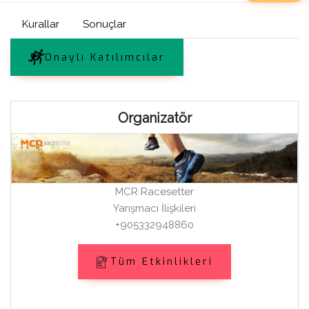
Kurallar
Sonuçlar
Onaylı Katılımcılar
Organizatör
MCR Racesetter
Yarışmacı İlişkileri
+905332948860
Tüm Etkinlikleri