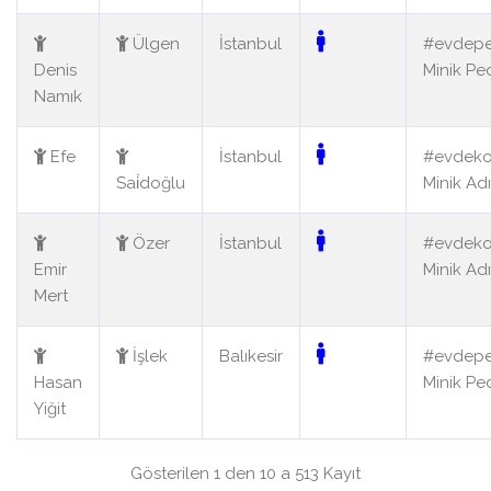
Ülgen
İstanbul
#evdepe
Denis
Minik Pe
Namık
Efe
İstanbul
#evdek
Sai̇doğlu
Minik Ad
Özer
İstanbul
#evdek
Emir
Minik Ad
Mert
İşlek
Balıkesir
#evdepe
Hasan
Minik Pe
Yiğit
Gösterilen 1 den 10 a 513 Kayıt