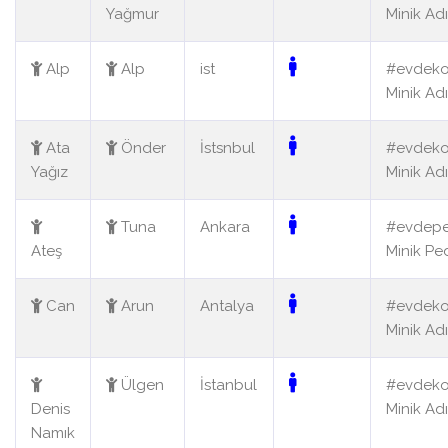
Yağmur
Minik Ad
Alp
Alp
ist
#evdek
Minik Ad
Ata
Önder
İstsnbul
#evdek
Yağız
Minik Ad
Tuna
Ankara
#evdepe
Ateş
Minik Pe
Can
Arun
Antalya
#evdek
Minik Ad
Ülgen
İstanbul
#evdek
Denis
Minik Ad
Namık