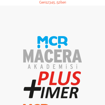
Geri
1
2
3
4
5
…
52
İleri