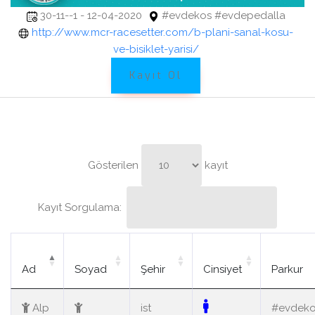
30-11--1 - 12-04-2020
#evdekos #evdepedalla
http://www.mcr-racesetter.com/b-plani-sanal-kosu-
ve-bisiklet-yarisi/
Kayıt Ol
Gösterilen
kayıt
Kayıt Sorgulama:
Ad
Soyad
Şehir
Cinsiyet
Parkur
Alp
ist
#evdek