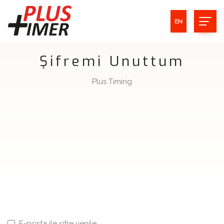
EN
Şifremi Unuttum
Plus Timing
E-posta ile şifre yenile