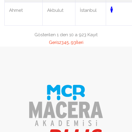
Ahmet
Akbulut
İstanbul
Gösterilen 1 den 10 a 923 Kayıt
Geri
1
2
3
4
5
…
93
İleri