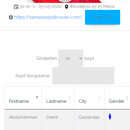
30-11--1 - 25-05-2020
#evdekos 15-25 Mayıs
https://19mayis1919kosusu.com/
Sign Up
Gösterilen
kayıt
Kayıt Sorgulama:
Firstname
Lastname
City
Gender
Abdurrahman
Demir
Gaziantep