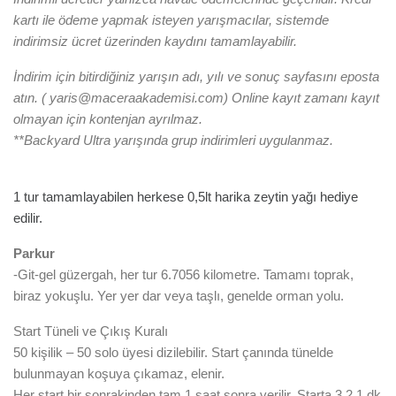
kartı ile ödeme yapmak isteyen yarışmacılar, sistemde
indirimsiz ücret üzerinden kaydını tamamlayabilir.
İndirim için bitirdiğiniz yarışın adı, yılı ve sonuç sayfasını eposta
atın. ( yaris@maceraakademisi.com
) Online kayıt zamanı kayıt
olmayan için kontenjan ayrılmaz.
**Backyard Ultra yarışında grup indirimleri uygulanmaz.
1 tur tamamlayabilen herkese 0,5lt harika zeytin yağı hediye
edilir.
Parkur
-Git-gel güzergah, her tur 6.7056 kilometre. Tamamı toprak,
biraz yokuşlu. Yer yer dar veya taşlı, genelde orman yolu.
Start Tüneli ve Çıkış Kuralı
50 kişilik – 50 solo üyesi dizilebilir. Start çanında tünelde
bulunmayan koşuya çıkamaz, elenir.
Her start bir sonrakinden tam 1 saat sonra verilir. Starta 3,2,1 dk