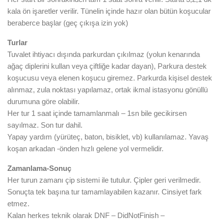
kala ön işaretler verilir. Tünelin içinde hazır olan bütün koşucular
beraberce başlar (geç çıkışa izin yok)
Turlar
Tuvalet ihtiyacı dışında parkurdan çıkılmaz (yolun kenarında
ağaç diplerini kullan veya çiftliğe kadar dayan), Parkura destek
koşucusu veya elenen koşucu giremez. Parkurda kişisel destek
alınmaz, zula noktası yapılamaz, ortak ikmal istasyonu gönüllü
durumuna göre olabilir.
Her tur 1 saat içinde tamamlanmalı – 1sn bile gecikirsen
sayılmaz. Son tur dahil.
Yapay yardım (yürüteç, baton, bisiklet, vb) kullanılamaz. Yavaş
koşan arkadan -önden hızlı gelene yol vermelidir.
Zamanlama-Sonuç
Her turun zamanı çip sistemi ile tutulur. Çipler geri verilmedir.
Sonuçta tek başına tur tamamlayabilen kazanır. Cinsiyet fark
etmez.
Kalan herkes teknik olarak DNF – DidNotFinish –