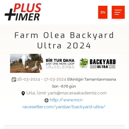
EN
Farm Olea Backyard
Ultra 2024
16-03-2024 - 17-03-2024
Etkinliğin Tamamlanmasına
Son -876 gün
Urla, İzmir yaris@maceraakademisi.com
http://www.mcr-
racesetter.com/yarislar/backyard-ultra/