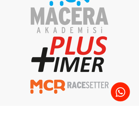
Gizlilik Politikası
Aydınlatma Metni
Teslimat ve İade