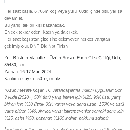
Her saat başla. 6.706m koş veya yürü. 60dk içinde bitir, yarışa
devam et.
Bu yarışı tek bir kişi kazanacak.
En çok tekrar eden. Kadın ya da erkek.
Her saat başı start çizgisine gelemeyen herkes yarıştan
çekilmiş olur. DNF. Did Not Finish.
Yer: Rüstem Mahallesi, Üzüm Sokak, Farm Olea Çiftliği, Urla,
35430, İzmir.
Zaman: 16-17 Mart 2024
Katılımcı sayısı : 50 kişi maks
*Uzun mesafe koşan TC vatandaşlarına indirim uygulanır: Son
3 yılda (2020+) 50K üstü yarış bitiren için %20, 90K üstü yarış
bitiren için %30 (İznik 90K yarışı veya daha uzun) 150K ve üstü
yarış bitiren %40.
Ayrıca yarışı bitiremeyenler sonraki sene için
%25, asist %50, kazanan %100 indirim hakkına sahiptir.
İndirimli ücretler yalnızca havale ödemelerinde geçerlidir. Kredi