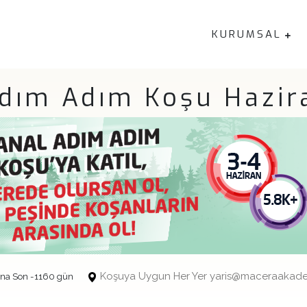
KURUMSAL
Adım Adım Koşu Hazir
Koşuya Uygun Her Yer yaris@maceraakade
na Son -1160 gün