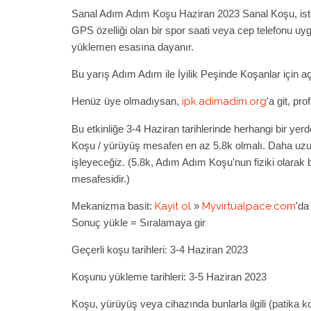
Sanal Adım Adım Koşu Haziran 2023 Sanal Koşu, isted
GPS özelliği olan bir spor saati veya cep telefonu uy
yüklemen esasına dayanır.
Bu yarış Adım Adım ile İyilik Peşinde Koşanlar için açı
Henüz üye olmadıysan,
ipk.adimadim.org
'a git, pr
Bu etkinliğe 3-4 Haziran tarihlerinde herhangi bir ye
Koşu / yürüyüş mesafen en az 5.8k olmalı. Daha uzun
işleyeceğiz. (5.8k, Adım Adım Koşu'nun fiziki olara
mesafesidir.)
Mekanizma basit:
Kayit ol
»
Myvirtualpace.com
'da
Bosphorun Quarter Marathon B
Sonuç yükle = Sıralamaya gir
2026
Geçerli koşu tarihleri: 3-4 Haziran 2023
Kuruçeşme - Bebek
18 Ekim 20
Koşunu yükleme tarihleri:
3-5 Haziran 2023
Koşu, yürüyüş veya cihazında bunlarla ilgili (patika 