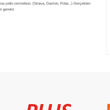
Keşfet
na yetki vermelisin. (Strava, Garmin, Polar...) Gerçekten
ouch
 gerekir.
nize
tör”
 Plus