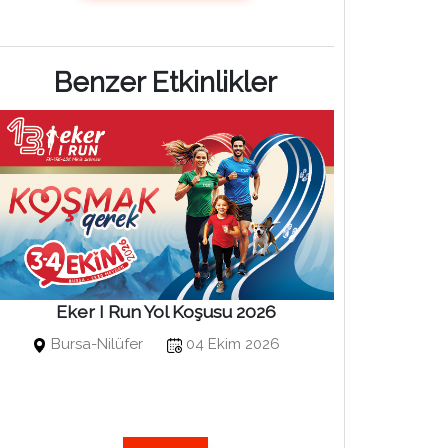
Benzer Etkinlikler
Eker I Run Yol Koşusu 2026
Bosphor
Bursa-Nilüfer
04 Ekim 2026
Kuruçe