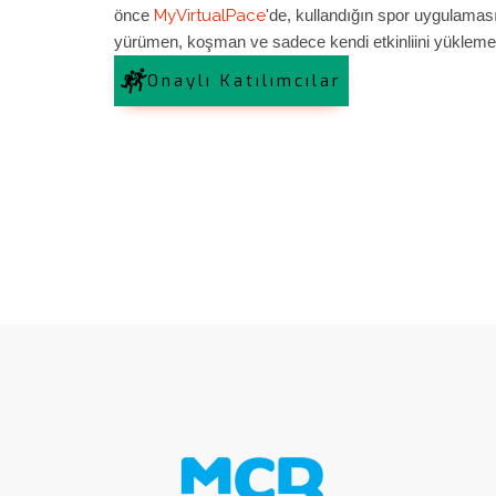
önce
MyVirtualPace
'de, kullandığın spor uygulaması
Bosphorun Quarter Marathon Sportst
yürümen, koşman ve sadece kendi etkinliini yüklemen
Sports Event Agency tarafından orga
edilmektedir. Burada kendisi “Organiza
Onaylı Katılımcılar
olarak adlandırılmıştır. Organizasyonda
Timing ile..
Keşfet