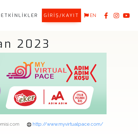
ETKİNLİKLER
GİRİŞ/KAYIT
EN
an 2023
misi.com
http://www.myvirtualpace.com/