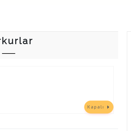
rkurlar
Kapalı