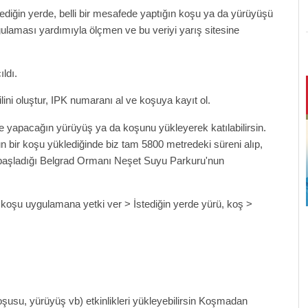
iğin yerde, belli bir mesafede yaptığın koşu ya da yürüyüşü
gulaması yardımıyla ölçmen ve bu veriyi yarış sitesine
ldı.
ofilini oluştur, IPK numaranı al ve koşuya kayıt ol.
rde yapacağın yürüyüş ya da koşunu yükleyerek katılabilirsin.
 bir koşu yüklediğinde biz tam 5800 metredeki süreni alıp,
k başladığı Belgrad Ormanı Neşet Suyu Parkuru'nun
 koşu uygulamana yetki ver > İstediğin yerde yürü, koş >
ebek
Anadolu Sigorta Bir Adım Daha
Haliç - Balat
20 Eylül 2026
26
koşusu, yürüyüş vb) etkinlikleri yükleyebilirsin Koşmadan