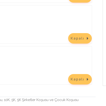
ebek
Anadolu Sigorta Bir Adım Daha
Haliç - Balat
20 Eylül 2026
26
Keşfet
ouch
Kapalı
nize
tör”
 Plus
Kapalı
su, 10K, 5K, 5K Şirketler Koşusu ve Çocuk Koşusu