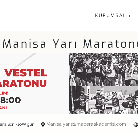
KURUMSAL
 Manisa Yarı Marato
Manisa yaris@maceraakademisi.com
ına Son -1055 gün