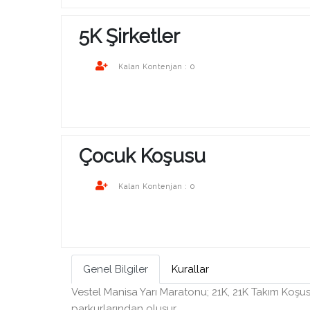
Bosphorun Quarter Marathon B
2026
5K Şirketler
Kuruçeşme - Bebek
18 Ekim 20
0
Kalan Kontenjan :
Bosphorun Quarter Marathon Sportst
Sports Event Agency tarafından orga
edilmektedir. Burada kendisi “Organiza
Çocuk Koşusu
olarak adlandırılmıştır. Organizasyonda
Timing ile..
0
Kalan Kontenjan :
Keşfet
Genel Bilgiler
Kurallar
Vestel Manisa Yarı Maratonu; 21K, 21K Takım Koşu
parkurlarından oluşur.