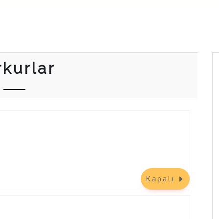
rkurlar
Kapalı