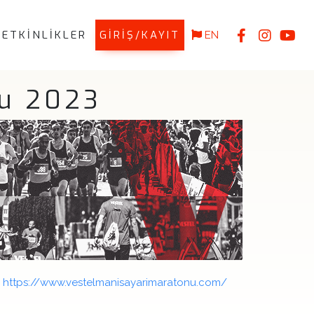
ETKİNLİKLER
GİRİŞ/KAYIT
EN
nu 2023
https://www.vestelmanisayarimaratonu.com/